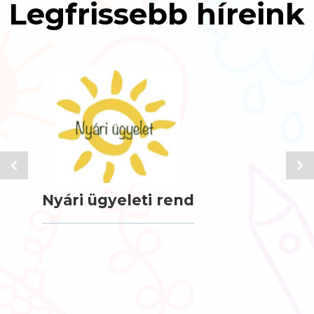
Legfrissebb híreink
Nyári ügyeleti rend
202
Ad
Cso