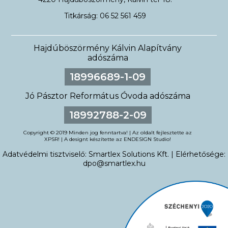
Titkárság: 06 52 561 459
Hajdúböszörmény Kálvin Alapítvány
adószáma
18996689-1-09
Jó Pásztor Református Óvoda adószáma
18992788-2-09
Copyright © 2019 Minden jog fenntartva! | Az oldalt fejlesztette az
XPSR
! | A designt készítette az
ENDESIGN Studio
!
Adatvédelmi tisztviselő: Smartlex Solutions Kft. | Elérhetősége:
dpo@smartlex.hu