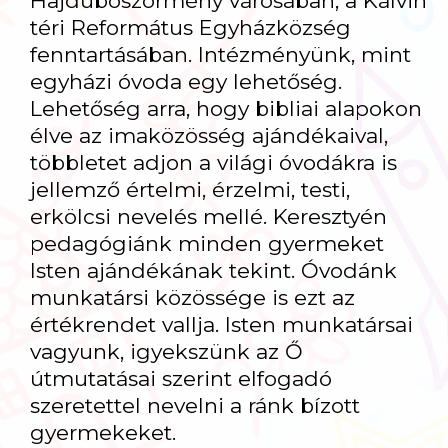
Hajdúböszörmény városában, a Kálvin
téri Református Egyházközség
fenntartásában. Intézményünk, mint
egyházi óvoda egy lehetőség.
Lehetőség arra, hogy bibliai alapokon
élve az imaközösség ajándékaival,
többletet adjon a világi óvodákra is
jellemző értelmi, érzelmi, testi,
erkölcsi nevelés mellé. Keresztyén
pedagógiánk minden gyermeket
Isten ajándékának tekint. Óvodánk
munkatársi közössége is ezt az
értékrendet vallja. Isten munkatársai
vagyunk, igyekszünk az Ő
útmutatásai szerint elfogadó
szeretettel nevelni a ránk bízott
gyermekeket.