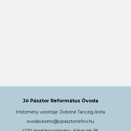
Jó Pásztor Református Óvoda
Intézmény vezetője: Dobóné Tanczig Anita
ovodavezeto@jopasztorrefovi.hu
4220 Hajdúböszörmény, Kálvin tér 18.